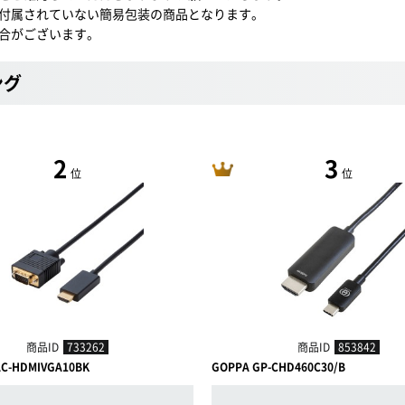
付属されていない簡易包装の商品となります。
合がございます。
ング
2
3
位
位
商品ID
733262
商品ID
853842
AC-HDMIVGA10BK
GOPPA GP-CHD460C30/B