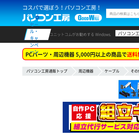
コスパで選ぼう！パソコン工房！
セー
ル・
パソコン
ユニットコムがお勧めする Windows.
キャ
ンペ
ーン
PCパーツ・周辺機器 5,000円以上の商品で
送料
パソコン工房通販トップ
周辺機器
ケーブル
その