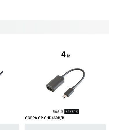
4
位
商品ID
853843
GOPPA GP-CHD460H/B
アイネックス