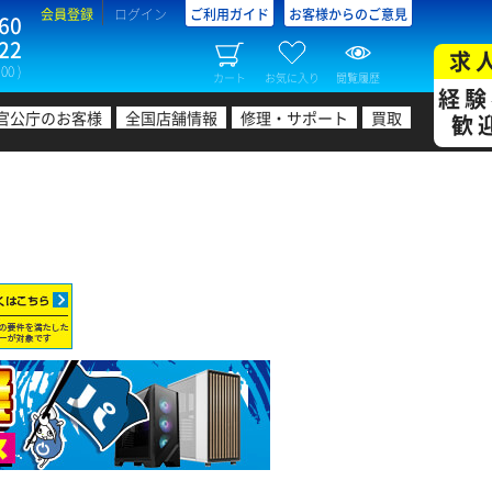
会員登録
ログイン
ご利用ガイド
お客様からのご意見
60
22
求
00 )
カート
お気に入り
閲覧履歴
経験
官公庁のお客様
全国店舗情報
修理・サポート
買取
歓