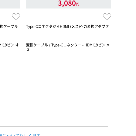
3,080
円
の変換ケーブル
Type-CコネクタからHDMI (メス)への変換アダプタ
Display
MI19ピン オ
変換ケーブル / Type-Cコネクター - HDMI19ピン メ
変換ケーブル 
ス
スプレイ側: 
稿について詳しく見る