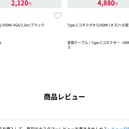
2,120
4,880
円
円
HDMI-VGA/1.0m/ブラック
Type-CコネクタからHDMI (オス)へ
ル
変換ケーブル / Type-Cコネクター - HD
ス
商品レビュー
品を購入して、最初のカスタマーレビューを書きませんか？
レビュー投