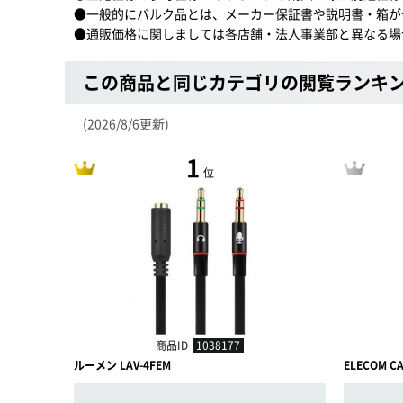
●一般的にバルク品とは、メーカー保証書や説明書・箱が
●通販価格に関しましては各店舗・法人事業部と異なる場
この商品と同じカテゴリの閲覧ランキ
(2026/8/6更新)
1
位
商品ID
1038177
ルーメン LAV-4FEM
ELECOM C