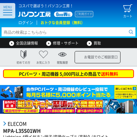
コスパで選ぼう！パソコン工房！
MENU
ご利用ガイド
カート
ログイン
おトクな会員登録（無料）
全国店舗情報
修理・サポート
買取
お電話でのご相談窓口
初めての方
お気に入り
閲覧履歴
PCパーツ・周辺機器 5,000円以上の商品で
送料無料
ELECOM
MPA-L35S01WH
Lightning-4極イヤホン端子/変換ケーブル/高耐久/ホワイト