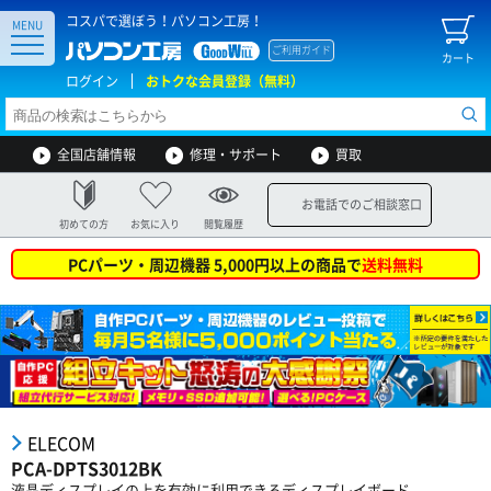
コスパで選ぼう！パソコン工房！
MENU
ご利用ガイド
カート
ログイン
おトクな会員登録（無料）
全国店舗情報
修理・サポート
買取
お電話でのご相談窓口
初めての方
お気に入り
閲覧履歴
PCパーツ・周辺機器 5,000円以上の商品で
送料無料
ELECOM
PCA-DPTS3012BK
液晶ディスプレイの上を有効に利用できるディスプレイボード