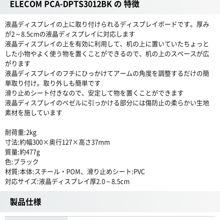
ELECOM PCA-DPTS3012BK の 特徴
液晶ディスプレイの上に取り付けられるディスプレイボードです。厚み
が2～8.5cmの液晶ディスプレイに対応します
液晶ディスプレイの上を有効に利用して、机の上に置いていたちょっと
した小物やよく使う物を置くことができるので、机の上のスペースが広
がります
液晶ディスプレイのフチにひっかけてアームの角度を調整するだけの簡
単取り付け。取り外しも簡単です
滑り止めシート付きなので、安定して物を置くことができます
液晶ディスプレイのベゼルに引っかける部分には傷防止の柔らかい生地
素材を施しています
耐荷重:2kg
寸法:約幅300×奥行127×高さ37mm
質量:約477g
色:ブラック
材質:本体:スチール・POM、滑り止めシート:PVC
対応サイズ:液晶ディスプレイ厚2.0～8.5cm
製品仕様