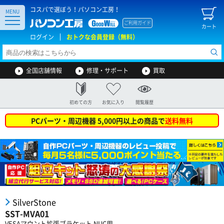
コスパで選ぼう！パソコン工房！
MENU
ご利用ガイド
カート
ログイン
おトクな会員登録（無料）
全国店舗情報
修理・サポート
買取
初めての方
お気に入り
閲覧履歴
PCパーツ・周辺機器 5,000円以上の商品で
送料無料
SilverStone
SST-MVA01
VESAマウント拡張ブラケット NUC用