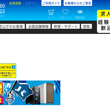
会員登録
ログイン
ご利用ガイド
お客様からのご意見
60
22
求
00 )
カート
お気に入り
閲覧履歴
経験
官公庁のお客様
全国店舗情報
修理・サポート
買取
歓