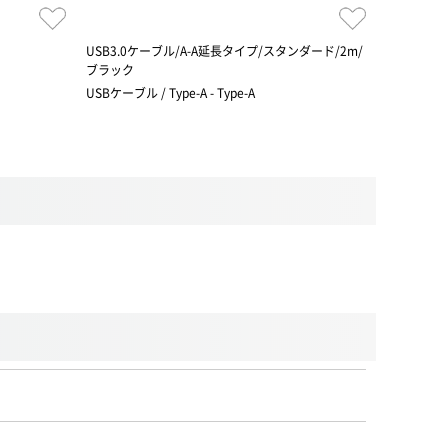
USB3.0ケーブル/A-A延長タイプ/スタンダード/2m/
表でも裏で
ブラック
挿し!
USBケーブル / Type-A - Type-A
USBケーブル /