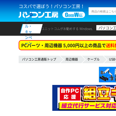
コスパで選ぼう！パソコン工房！
セー
ル・
パソコン
ユニットコムがお勧めする Windows.
キャ
ンペ
ーン
PCパーツ・周辺機器 5,000円以上の商品で
送料
パソコン工房通販トップ
周辺機器
ケーブル
US