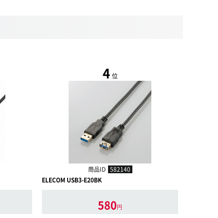
4
位
商品ID
582140
ELECOM USB3-E20BK
ELECOM U
580
円