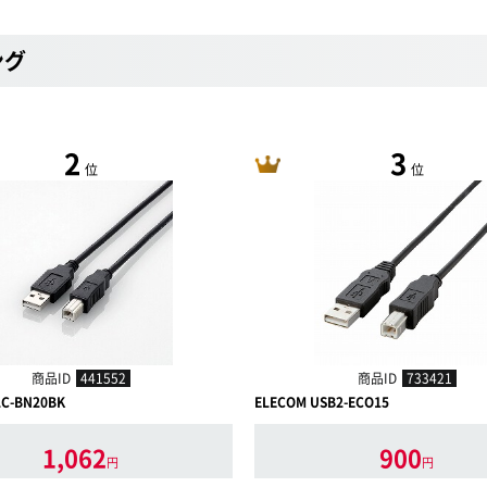
ング
2
3
位
位
商品ID
441552
商品ID
733421
2C-BN20BK
ELECOM USB2-ECO15
1,062
900
円
円