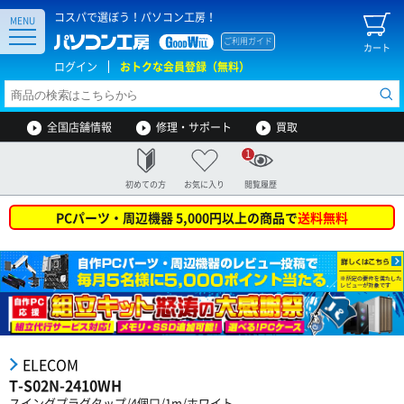
コスパで選ぼう！パソコン工房！
MENU
ご利用ガイド
カート
ログイン
おトクな会員登録（無料）
全国店舗情報
修理・サポート
買取
1
初めての方
お気に入り
閲覧履歴
PCパーツ・周辺機器 5,000円以上の商品で
送料無料
ELECOM
T-S02N-2410WH
スイングプラグタップ/4個口/1m/ホワイト