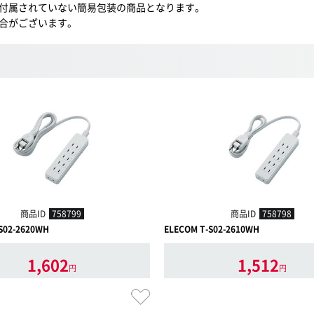
付属されていない簡易包装の商品となります。
合がございます。
商品ID
758799
商品ID
758798
S02-2620WH
ELECOM T-S02-2610WH
1,602
1,512
円
円