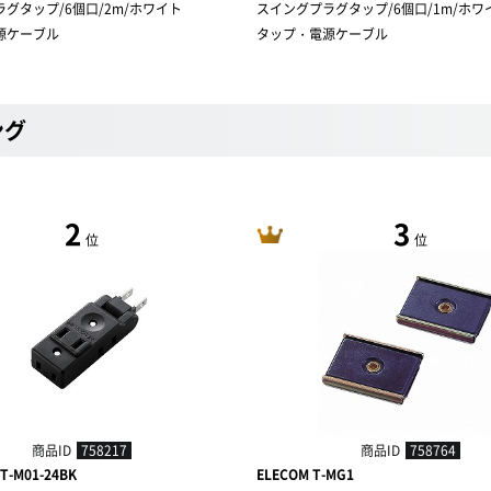
グタップ/6個口/2m/ホワイト
スイングプラグタップ/6個口/1m/ホワ
源ケーブル
タップ・電源ケーブル
ング
2
3
位
位
商品ID
758217
商品ID
758764
T-M01-24BK
ELECOM T-MG1