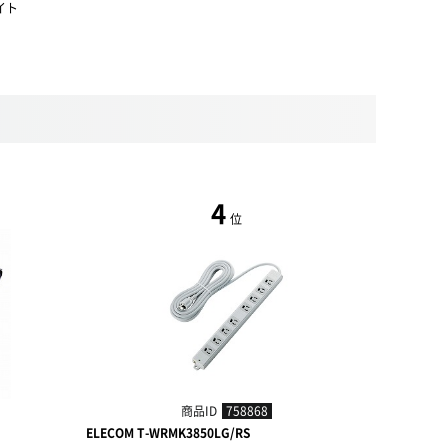
イト
4
位
商品ID
758868
ELECOM T-WRMK3850LG/RS
ELECOM T