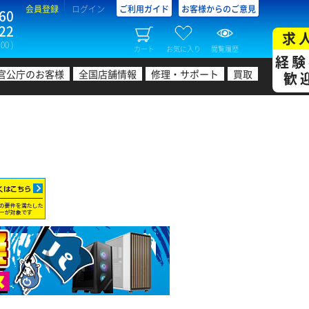
会員登録
ログイン
ご利用ガイド
お客様からのご意見
60
22
求
00 )
カート
お気に入り
閲覧履歴
経験
官公庁のお客様
全国店舗情報
修理・サポート
買取
歓