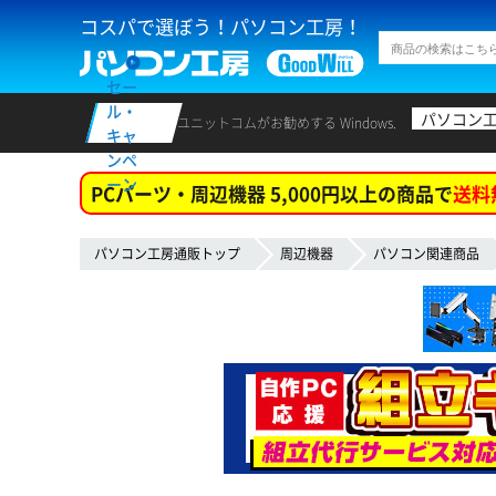
コスパで選ぼう！パソコン工房！
セー
ル・
パソコン
ユニットコムがお勧めする Windows.
キャ
ンペ
ーン
PCパーツ・周辺機器 5,000円以上の商品で
送料
パソコン工房通販トップ
周辺機器
パソコン関連商品