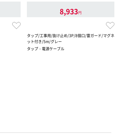
8,933
円
タップ/工事用/抜け止め/3P/8個口/雷ガード/マグネ
3pinタッ
ット付き/5m/グレー
タップ・電源ケーブル
タップ・電