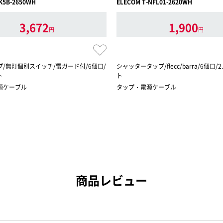
K5B-2650WH
ELECOM T-NFL01-2620WH
3,672
1,900
円
円
/無灯個別スイッチ/雷ガード付/6個口/
シャッタータップ/flecc/barra/6個口/
ト
ト
源ケーブル
タップ・電源ケーブル
商品レビュー