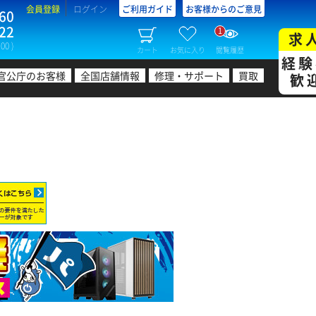
会員登録
ログイン
ご利用ガイド
お客様からのご意見
60
22
1
求
00 )
カート
お気に入り
閲覧履歴
経験
官公庁のお客様
全国店舗情報
修理・サポート
買取
歓