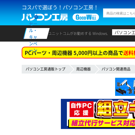
コスパで選ぼう！パソコン工房！
セー
ル・
パソコン
ユニットコムがお勧めする Windows.
キャ
ンペ
ーン
PCパーツ・周辺機器 5,000円以上の商品で
送料
パソコン工房通販トップ
周辺機器
パソコン関連商品