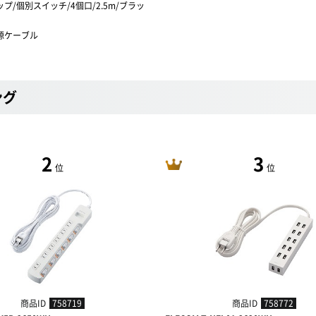
プ/個別スイッチ/4個口/2.5m/ブラッ
源ケーブル
ング
2
3
位
位
商品ID
758719
商品ID
758772