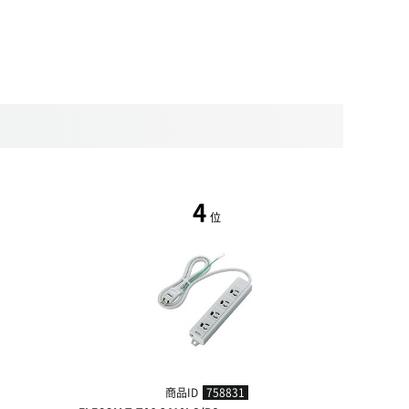
4
位
商品ID
758831