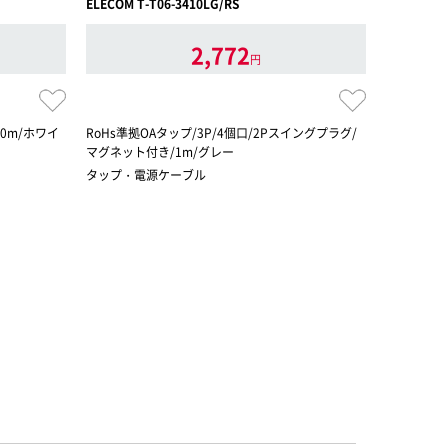
ELECOM T-T06-3410LG/RS
ELECOM T
2,772
円
2.0m/ホワイ
RoHs準拠OAタップ/3P/4個口/2Pスイングプラグ/
RoHs指令
マグネット付き/1m/グレー
止め/簡易/
タップ・電源ケーブル
タップ・電