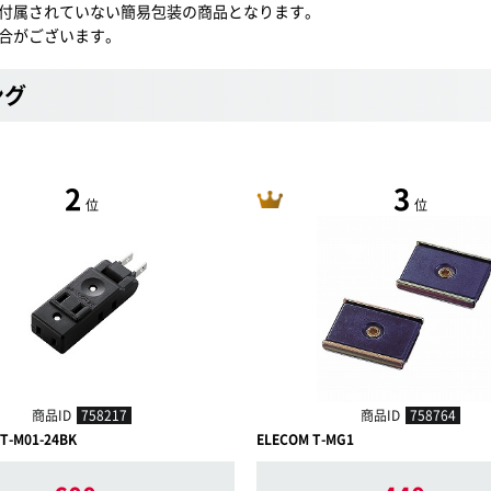
付属されていない簡易包装の商品となります。
合がございます。
ング
2
3
位
位
商品ID
758217
商品ID
758764
T-M01-24BK
ELECOM T-MG1