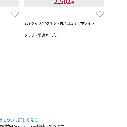
2,502
円
3pinタップ/マグネット付/4口/2.5m/ホワイト
RoHs準拠
マグネット
タップ・電源ケーブル
タップ・電
稿について詳しく見る
内容詳細からレビュー投稿ができます。