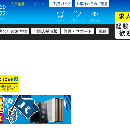
会員登録
ログイン
ご利用ガイド
お客様からのご意見
60
22
求
00 )
カート
お気に入り
閲覧履歴
経験
官公庁のお客様
全国店舗情報
修理・サポート
買取
歓