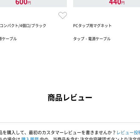
600
440
円
円
コンパクト/4個口/ブラック
PCタップ用マグネット
源ケーブル
タップ・電源ケーブル
商品レビュー
品を購入して、最初のカスタマーレビューを書きませんか？
レビュー投
ちの場合は
購入履歴
内の、当商品を含む 注文内容確認ボタンより注文