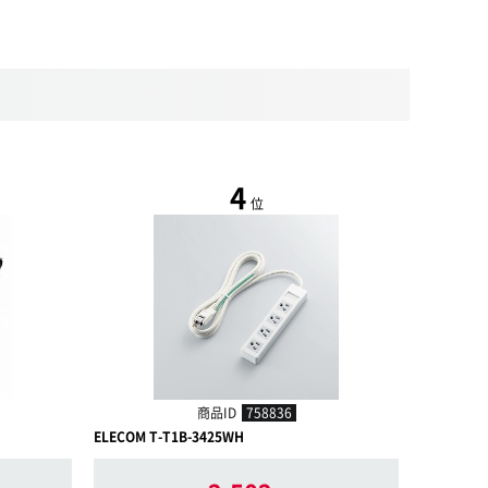
4
位
商品ID
758836
ELECOM T-T1B-3425WH
ELECOM T