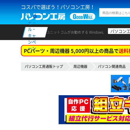
コスパで選ぼう！パソコン工房！
セー
ル・
パソコン
ユニットコムがお勧めする Windows.
キャ
ンペ
ーン
PCパーツ・周辺機器 5,000円以上の商品で
送料
パソコン工房通販トップ
周辺機器
パソコン関連商品