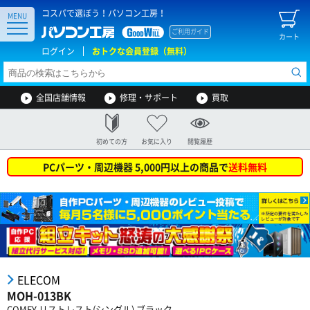
コスパで選ぼう！パソコン工房！
MENU
ご利用ガイド
カート
ログイン
おトクな会員登録（無料）
全国店舗情報
修理・サポート
買取
初めての方
お気に入り
閲覧履歴
PCパーツ・周辺機器 5,000円以上の商品で
送料無料
ELECOM
MOH-013BK
COMFY リストレスト(シングル) ブラック