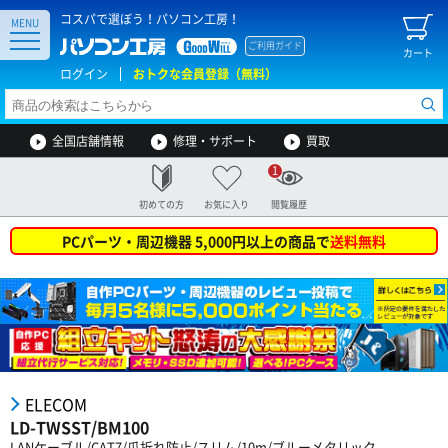
コスパで選ぼう！パソコン工房！
MENU
ご利用ガイド
カート
ログイン
おトクな会員登録（無料）
全国店舗情報
修理・サポート
買取
1
初めての方
お気に入り
閲覧履歴
PCパーツ・周辺機器 5,000円以上の商品で
送料無料
ELECOM
LD-TWSST/BM100
LANケーブル/CAT7/爪折れ防止/スリム/10m/ブルーメタリック