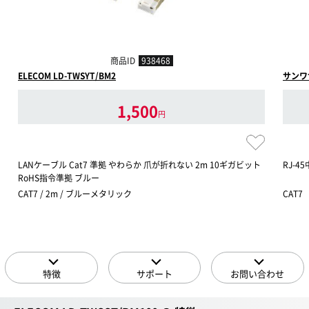
商品ID
938468
ELECOM LD-TWSYT/BM2
サンワサ
1,500
円
LANケーブル Cat7 準拠 やわらか 爪が折れない 2m 10ギガビット
RJ-4
RoHS指令準拠 ブルー
CAT7 / 2m / ブルーメタリック
CAT7
特徴
サポート
お問い合わせ