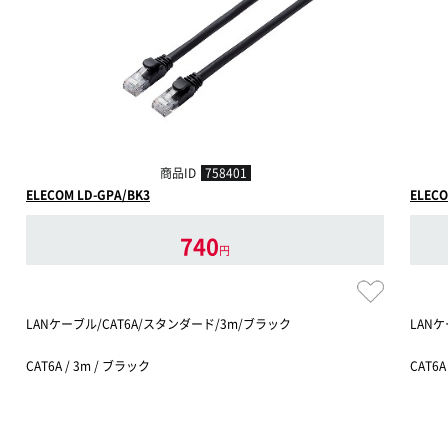
商品ID
758401
ELECOM LD-GPA/BK3
ELECO
740
円
LANケーブル/CAT6A/スタンダード/3m/ブラック
LANケ
CAT6A / 3m / ブラック
CAT6A