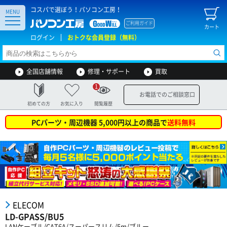
コスパで選ぼう！パソコン工房！
MENU
ご利用ガイド
カート
ログイン
おトクな会員登録（無料）
全国店舗情報
修理・サポート
買取
1
お電話でのご相談窓口
初めての方
お気に入り
閲覧履歴
PCパーツ・周辺機器 5,000円以上の商品で
送料無料
ELECOM
LD-GPASS/BU5
LANケーブル/CAT6A/スーパースリム/5m/ブルー