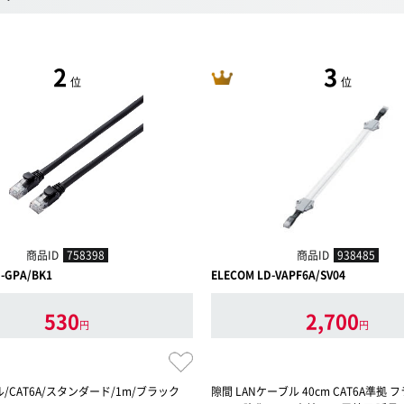
2
3
位
位
商品ID
758398
商品ID
938485
-GPA/BK1
ELECOM LD-VAPF6A/SV04
530
2,700
円
円
ル/CAT6A/スタンダード/1m/ブラック
隙間 LANケーブル 40cm CAT6A準拠 