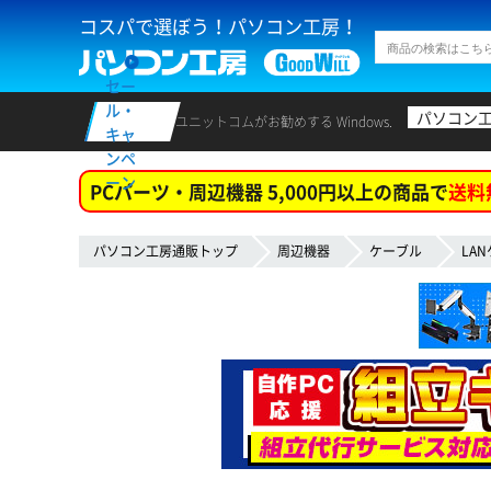
コスパで選ぼう！パソコン工房！
セー
ル・
パソコン
ユニットコムがお勧めする Windows.
キャ
ンペ
ーン
PCパーツ・周辺機器 5,000円以上の商品で
送料
パソコン工房通販トップ
周辺機器
ケーブル
LA