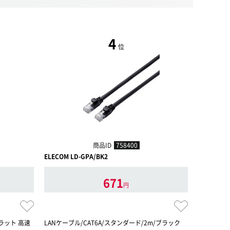
4
位
商品ID
758400
ELECOM LD-GPA/BK2
ELECOM L
671
円
フラット 高速
LANケーブル/CAT6A/スタンダード/2m/ブラック
LANケーブ