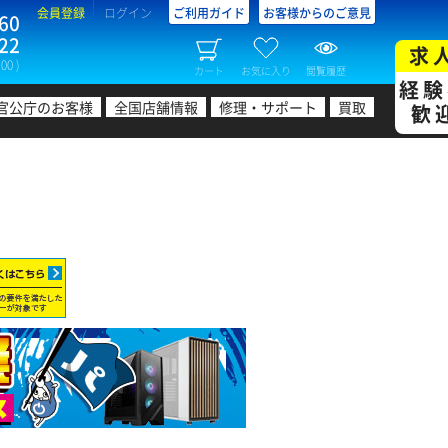
会員登録
ログイン
ご利用ガイド
お客様からのご意見
60
22
求
00 )
カート
お気に入り
閲覧履歴
経験
官公庁のお客様
全国店舗情報
修理・サポート
買取
歓