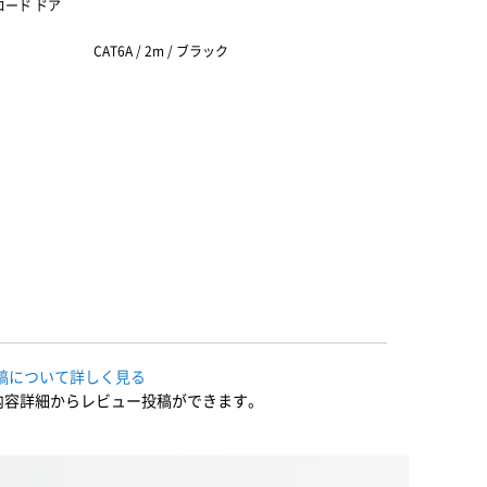
長コード ドア
CAT6A / 2m / ブラック
CAT6A / 
稿について詳しく見る
内容詳細からレビュー投稿ができます。