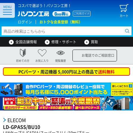
コスパで選ぼう！パソコン工房！
MENU
ご利用ガイド
カート
ログイン
おトクな会員登録（無料）
全国店舗情報
修理・サポート
買取
お電話でのご相談窓口
初めての方
お気に入り
閲覧履歴
PCパーツ・周辺機器 5,000円以上の商品で
送料無料
ELECOM
LD-GPASS/BU10
LANケーブル/CAT6A/スーパースリム/10m/ブルー