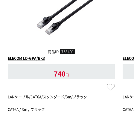
商品ID
758401
ELECOM LD-GPA/BK3
ELECO
740
円
LANケーブル/CAT6A/スタンダード/3m/ブラック
LANケ
CAT6A / 3m / ブラック
CAT6A