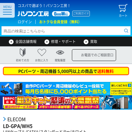
コスパで選ぼう！パソコン工房！
MENU
ご利用ガイド
カート
ログイン
おトクな会員登録（無料）
全国店舗情報
修理・サポート
買取
お電話でのご相談窓口
初めての方
お気に入り
閲覧履歴
PCパーツ・周辺機器 5,000円以上の商品で
送料無料
ELECOM
LD-GPA/WH5
LANケーブル/CAT6A/スタンダード/5m/ホワイト