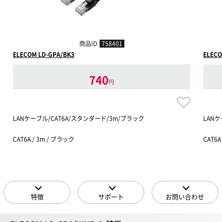
商品ID
758401
ELECOM LD-GPA/BK3
ELECO
740
円
LANケーブル/CAT6A/スタンダード/3m/ブラック
LANケ
CAT6A / 3m / ブラック
CAT6A
特徴
サポート
お問い合わせ