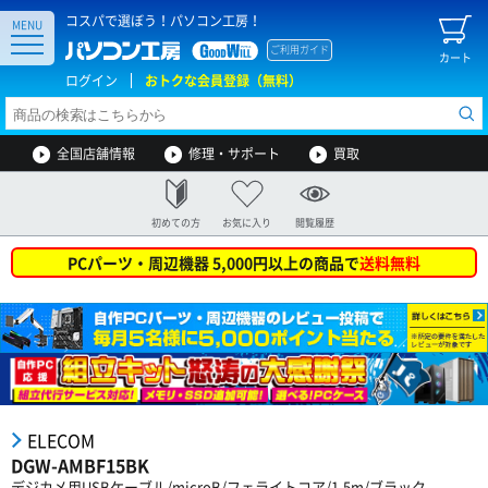
コスパで選ぼう！パソコン工房！
MENU
ご利用ガイド
カート
ログイン
おトクな会員登録（無料）
全国店舗情報
修理・サポート
買取
初めての方
お気に入り
閲覧履歴
PCパーツ・周辺機器 5,000円以上の商品で
送料無料
ELECOM
DGW-AMBF15BK
デジカメ用USBケーブル/microB/フェライトコア/1.5m/ブラック