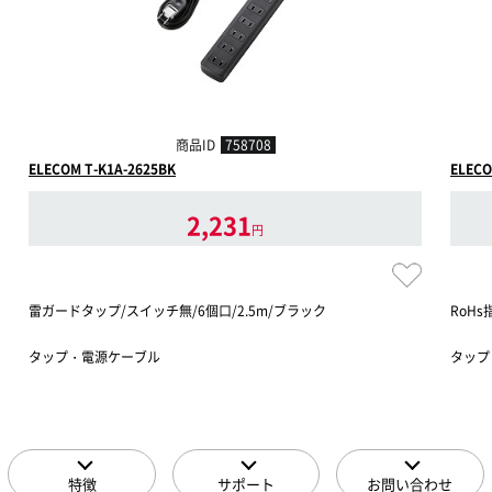
商品ID
758708
ELECOM T-K1A-2625BK
ELECO
2,231
円
雷ガードタップ/スイッチ無/6個口/2.5m/ブラック
RoH
タップ・電源ケーブル
タップ
特徴
サポート
お問い合わせ