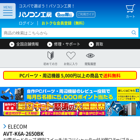
コスパで選ぼう！パソコン工房！
MENU
ご利用ガイド
カート
ログイン
おトクな会員登録（無料）
全国店舗情報
修理・サポート
買取
初めての方
お気に入り
閲覧履歴
PCパーツ・周辺機器 5,000円以上の商品で
送料無料
ELECOM
AVT-K6A-2650BK
AV雷ガードタップ/個別スイッチ/ホコリシャッター付/6個口/5m/ブラッ