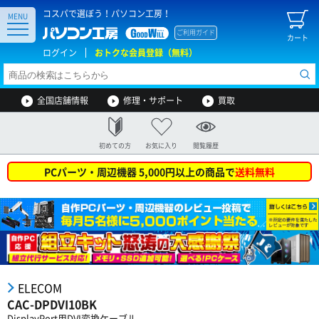
コスパで選ぼう！パソコン工房！
MENU
ご利用ガイド
カート
ログイン
おトクな会員登録（無料）
全国店舗情報
修理・サポート
買取
初めての方
お気に入り
閲覧履歴
PCパーツ・周辺機器 5,000円以上の商品で
送料無料
ELECOM
CAC-DPDVI10BK
DisplayPort用DVI変換ケーブル