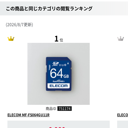
この商品と同じカテゴリの閲覧ランキング
(2026/8/7更新)
1
位
商品ID
751174
ELECOM MF-FS064GU11R
ELECO