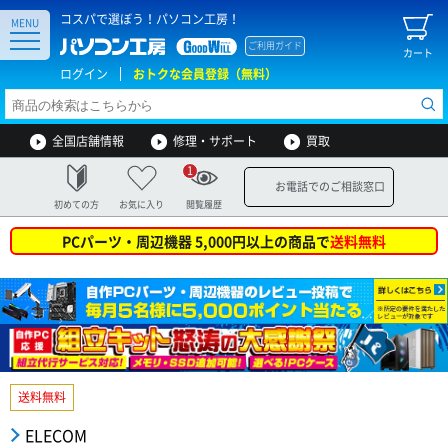
コスパで選ぼう！パソコン工房！
MENU
ご利用ガイド
カート
ログイン
おトクな会員登録（無料）
全国店舗情報
修理・サポート
買取
1
お電話でのご相談窓口
初めての方
お気に入り
閲覧履歴
PCパーツ・周辺機器 5,000円以上の商品で
送料無料
送料無料
ELECOM