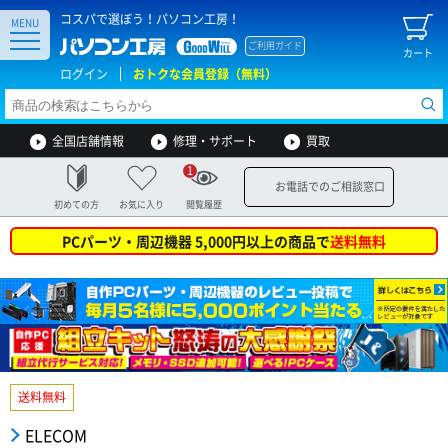
コスパで選ぼう！パソコン工房！
MENU
ご利用ガイド
カート
ログイン
おトクな会員登録（無料）
全国店舗情報
修理・サポート
買取
1
お電話でのご相談窓口
初めての方
お気に入り
閲覧履歴
PCパーツ・周辺機器 5,000円以上の商品で
送料無料
送料無料
ELECOM