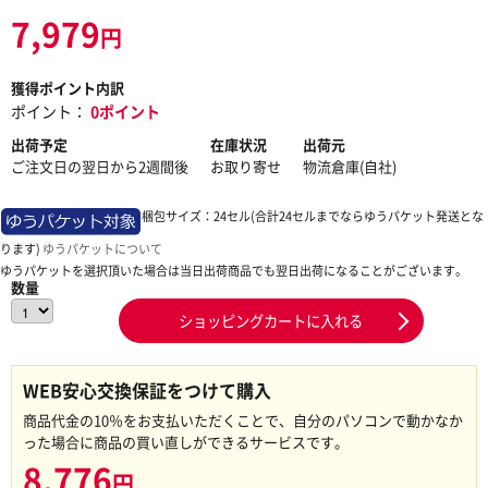
7,979
円
獲得ポイント内訳
ポイント：
0ポイント
出荷予定
在庫状況
出荷元
ご注文日の翌日から2週間後
お取り寄せ
物流倉庫(自社)
梱包サイズ：24セル(合計24セルまでならゆうパケット発送とな
ります)
ゆうパケットについて
ゆうパケットを選択頂いた場合は当日出荷商品でも翌日出荷になることがございます。
数量
ショッピングカートに入れる
WEB安心交換保証をつけて購入
商品代金の10％をお支払いただくことで、自分のパソコンで動かなか
った場合に商品の買い直しができるサービスです。
8,776
円