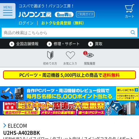
コスパで選ぼう！パソコン工房！
MENU
ご利用ガイド
カート
ログイン
おトクな会員登録（無料）
全国店舗情報
修理・サポート
買取
1
初めての方
お気に入り
閲覧履歴
PCパーツ・周辺機器 5,000円以上の商品で
送料無料
ELECOM
U2HS-A402BBK
USBHUB2.0 / バスパワー / タブレット向け / スイングコネクタ / 4ポート