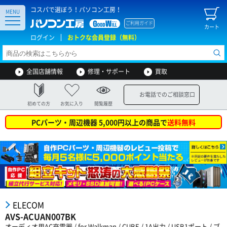
コスパで選ぼう！パソコン工房！
MENU
ご利用ガイド
カート
ログイン
おトクな会員登録（無料）
全国店舗情報
修理・サポート
買取
お電話でのご相談窓口
初めての方
お気に入り
閲覧履歴
PCパーツ・周辺機器 5,000円以上の商品で
送料無料
ELECOM
AVS-ACUAN007BK
オーディオ用AC充電器 / for Walkman / CUBE / 1A出力 / USB1ポート / ブ