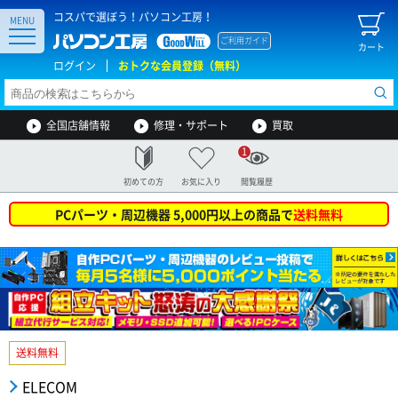
コスパで選ぼう！パソコン工房！
MENU
ご利用ガイド
カート
ログイン
おトクな会員登録（無料）
全国店舗情報
修理・サポート
買取
1
初めての方
お気に入り
閲覧履歴
PCパーツ・周辺機器 5,000円以上の商品で
送料無料
送料無料
ELECOM