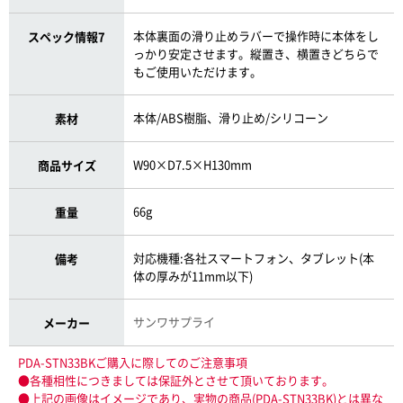
本体裏面の滑り止めラバーで操作時に本体をし
スペック情報7
っかり安定させます。縦置き、横置きどちらで
もご使用いただけます。
本体/ABS樹脂、滑り止め/シリコーン
素材
W90×D7.5×H130mm
商品サイズ
66g
重量
対応機種:各社スマートフォン、タブレット(本
備考
体の厚みが11mm以下)
サンワサプライ
メーカー
PDA-STN33BKご購入に際してのご注意事項
●各種相性につきましては保証外とさせて頂いております。
●上記の画像はイメージであり、実物の商品(PDA-STN33BK)とは異な