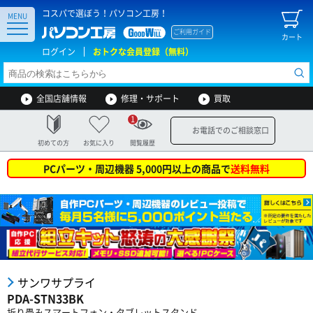
コスパで選ぼう！パソコン工房！
MENU
ご利用ガイド
カート
ログイン
おトクな会員登録（無料）
全国店舗情報
修理・サポート
買取
1
お電話でのご相談窓口
初めての方
お気に入り
閲覧履歴
PCパーツ・周辺機器 5,000円以上の商品で
送料無料
サンワサプライ
PDA-STN33BK
折り畳みスマートフォン・タブレットスタンド