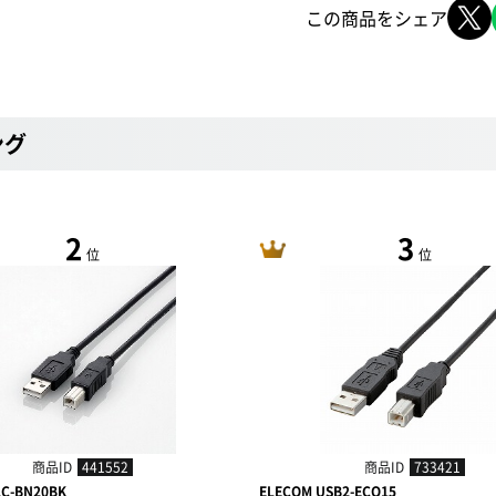
この商品をシェア
ング
2
3
位
位
商品ID
441552
商品ID
733421
2C-BN20BK
ELECOM USB2-ECO15