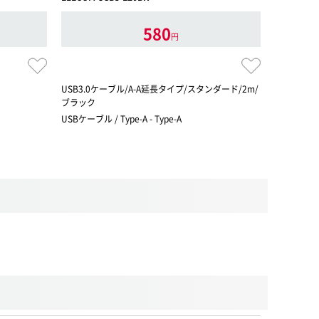
580
円
USB3.0ケーブル/A-A延長タイプ/スタンダード/2m/
表でも裏で
ブラック
挿し!
USBケーブル / Type-A - Type-A
USBケーブル /