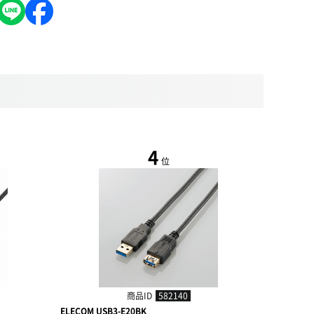
4
位
商品ID
582140
ELECOM USB3-E20BK
ELECOM U