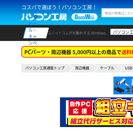
コスパで選ぼう！パソコン工房！
セー
ル・
パソコン
ユニットコムがお勧めする Windows.
キャ
ンペ
ーン
PCパーツ・周辺機器 5,000円以上の商品で
送料
パソコン工房通販トップ
周辺機器
ケーブル
US