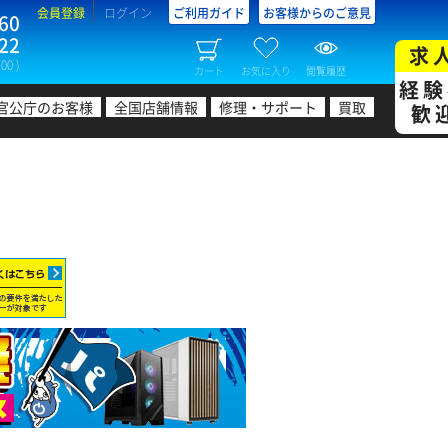
会員登録
ログイン
ご利用ガイド
お客様からのご意見
60
22
求
00 )
カート
お気に入り
閲覧履歴
経験
官公庁のお客様
全国店舗情報
修理・サポート
買取
歓