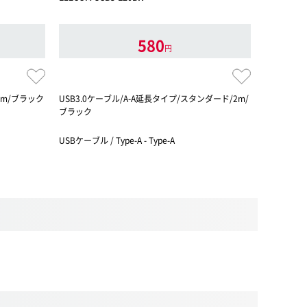
580
円
2m/ブラック
USB3.0ケーブル/A-A延長タイプ/スタンダード/2m/
マウスやキ
ブラック
できるUSB
ズ
USBケーブル / Type-A - Type-A
USBケーブル