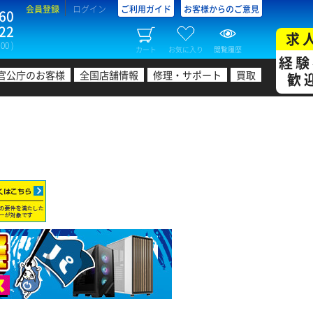
会員登録
ログイン
ご利用ガイド
お客様からのご意見
60
22
求
00 )
カート
お気に入り
閲覧履歴
経験
官公庁のお客様
全国店舗情報
修理・サポート
買取
歓