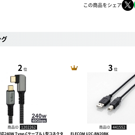
この商品をシェア
ング
2
3
位
位
商品ID
1202262
商品ID
441552
4対応240W Type-Cケーブル L型コネクタ
ELECOM U2C-BN20BK