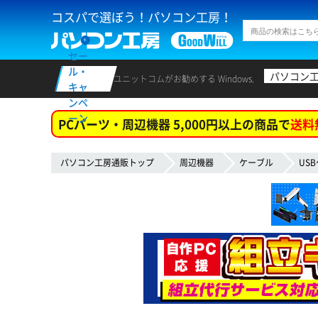
コスパで選ぼう！パソコン工房！
セー
ル・
パソコン
ユニットコムがお勧めする Windows.
キャ
ンペ
ーン
PCパーツ・周辺機器 5,000円以上の商品で
送料
パソコン工房通販トップ
周辺機器
ケーブル
US