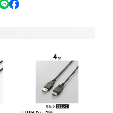
4
位
商品ID
582140
ELECOM USB3-E20BK
JTT USB