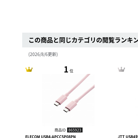
この商品と同じカテゴリの閲覧ランキ
(2026/8/6更新)
1
位
商品ID
865923
ELECOM USB4-APCC5P08PN
JTT USB