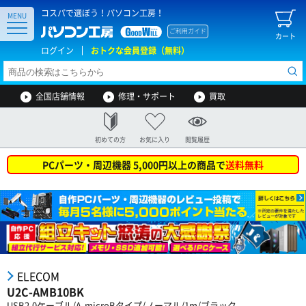
コスパで選ぼう！パソコン工房！
MENU
ご利用ガイド
カート
ログイン
おトクな会員登録（無料）
全国店舗情報
修理・サポート
買取
初めての方
お気に入り
閲覧履歴
PCパーツ・周辺機器 5,000円以上の商品で
送料無料
ELECOM
U2C-AMB10BK
USB2.0ケーブル/A-microBタイプ/ノーマル/1m/ブラック