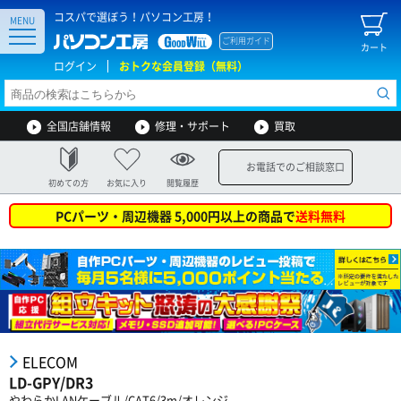
コスパで選ぼう！パソコン工房！
MENU
ご利用ガイド
カート
ログイン
おトクな会員登録（無料）
全国店舗情報
修理・サポート
買取
お電話でのご相談窓口
初めての方
お気に入り
閲覧履歴
PCパーツ・周辺機器 5,000円以上の商品で
送料無料
ELECOM
LD-GPY/DR3
やわらかLANケーブル/CAT6/3m/オレンジ