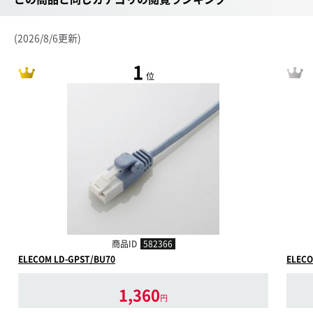
(2026/8/6更新)
1
位
商品ID
582366
ELECOM LD-GPST/BU70
ELECO
1,360
円