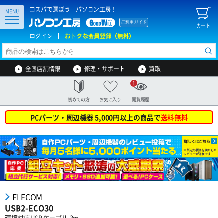
コスパで選ぼう！パソコン工房！
MENU
ご利用ガイド
カート
ログイン
おトクな会員登録（無料）
全国店舗情報
修理・サポート
買取
1
初めての方
お気に入り
閲覧履歴
PCパーツ・周辺機器 5,000円以上の商品で
送料無料
ELECOM
USB2-ECO30
環境対応USBケーブル 3m