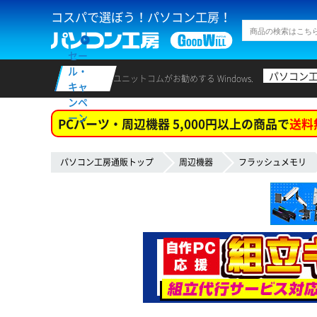
コスパで選ぼう！パソコン工房！
セー
ル・
パソコン
ユニットコムがお勧めする Windows.
キャ
ンペ
ーン
PCパーツ・周辺機器 5,000円以上の商品で
送料
パソコン工房通販トップ
周辺機器
フラッシュメモリ