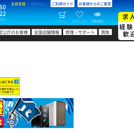
会員登録
ログイン
ご利用ガイド
お客様からのご意見
60
22
求
00 )
カート
お気に入り
閲覧履歴
経験
官公庁のお客様
全国店舗情報
修理・サポート
買取
歓