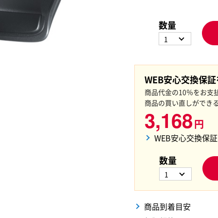
数量
1
WEB安心交換保
商品代金の10％をお支
商品の買い直しができ
3,168
円
WEB安心交換保
数量
1
商品到着目安