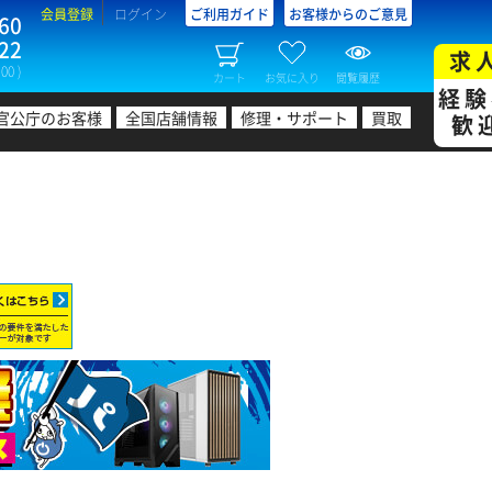
会員登録
ログイン
ご利用ガイド
お客様からのご意見
60
22
求
00 )
カート
お気に入り
閲覧履歴
経験
官公庁のお客様
全国店舗情報
修理・サポート
買取
歓