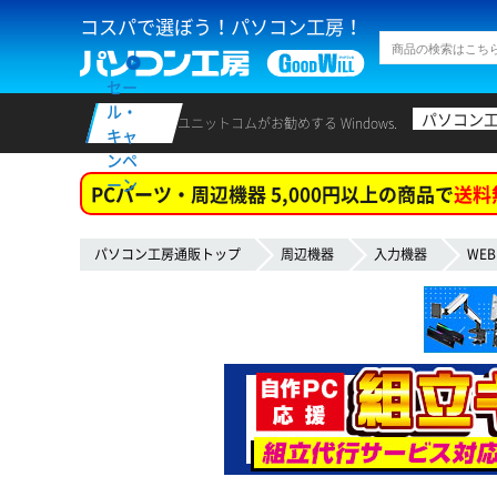
コスパで選ぼう！パソコン工房！
セー
ル・
パソコン
ユニットコムがお勧めする Windows.
キャ
ンペ
ーン
PCパーツ・周辺機器 5,000円以上の商品で
送料
パソコン工房通販トップ
周辺機器
入力機器
WE