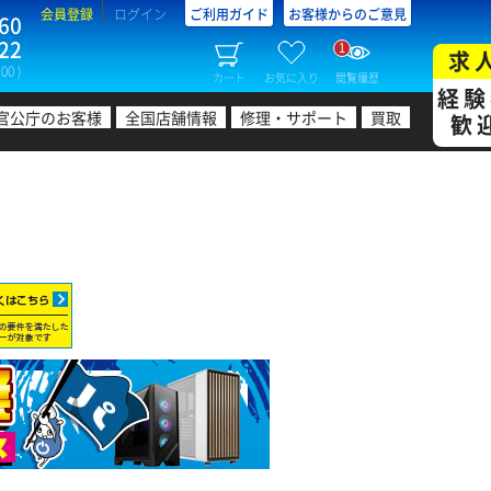
会員登録
ログイン
ご利用ガイド
お客様からのご意見
60
22
1
求
00 )
カート
お気に入り
閲覧履歴
経験
官公庁のお客様
全国店舗情報
修理・サポート
買取
歓