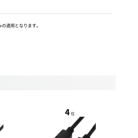
みの適用となります。
4
位