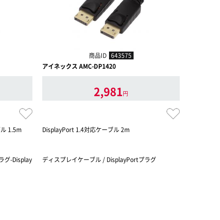
商品ID
643575
アイネックス AMC-DP1420
JTT Dis
2,981
円
 1.5m
DisplayPort 1.4対応ケーブル 2m
4K/60Hz
40×21
現。
グ-Display
ディスプレイケーブル / DisplayPortプラグ
ディスプレイケ