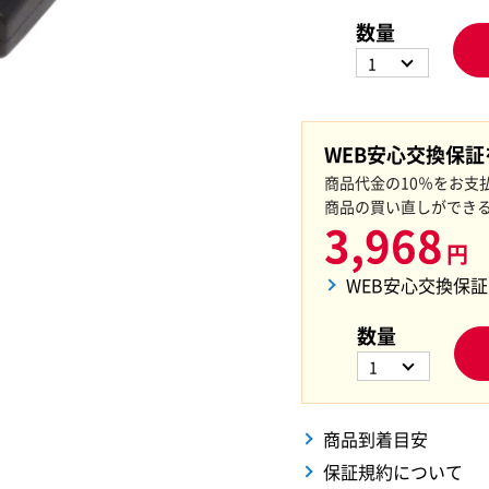
数量
1
WEB安心交換保
商品代金の10％をお支
商品の買い直しができ
3,968
円
WEB安心交換保
数量
1
商品到着目安
保証規約について