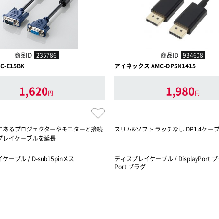
商品ID
235786
商品ID
934608
C-E15BK
アイネックス AMC-DPSN1415
1,620
1,980
円
円
にあるプロジェクターやモニターと接続
スリム&ソフト ラッチなし DP1.4ケーブル
プレイケーブルを延長
ーブル / D-sub15pinメス
ディスプレイケーブル / DisplayPort プラ
Port プラグ