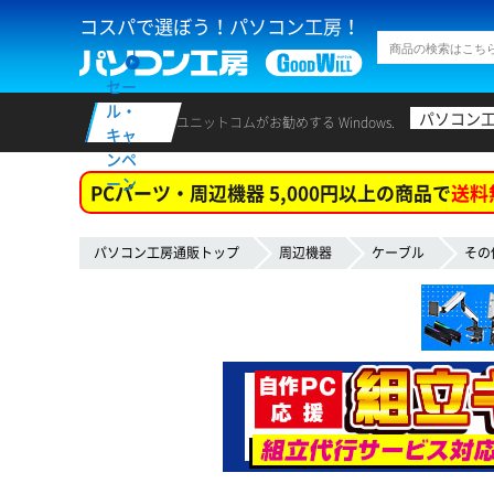
コスパで選ぼう！パソコン工房！
セー
ル・
パソコン
ユニットコムがお勧めする Windows.
キャ
ンペ
ーン
PCパーツ・周辺機器 5,000円以上の商品で
送料
パソコン工房通販トップ
周辺機器
ケーブル
その