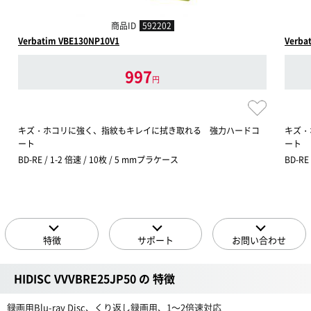
商品ID
592202
Verbatim VBE130NP10V1
Verba
997
円
キズ・ホコリに強く、指紋もキレイに拭き取れる 強力ハードコ
キズ・
ート
ート
BD-RE / 1-2 倍速 / 10枚 / 5 mmプラケース
BD-RE
特徴
サポート
お問い合わせ
HIDISC VVVBRE25JP50 の 特徴
録画用Blu-ray Disc、くり返し録画用、1〜2倍速対応