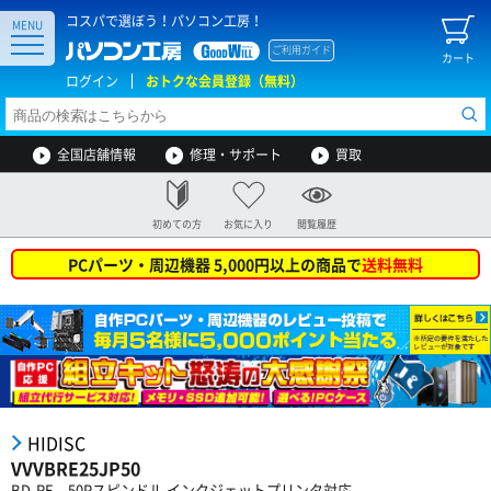
コスパで選ぼう！パソコン工房！
MENU
ご利用ガイド
カート
ログイン
おトクな会員登録（無料）
全国店舗情報
修理・サポート
買取
初めての方
お気に入り
閲覧履歴
PCパーツ・周辺機器 5,000円以上の商品で
送料無料
HIDISC
VVVBRE25JP50
BD-RE 50Pスピンドル インクジェットプリンタ対応