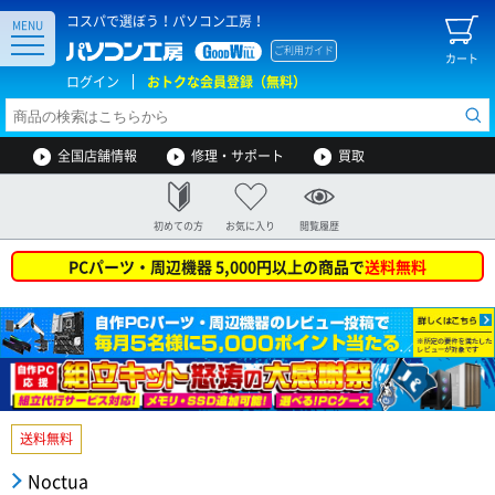
コスパで選ぼう！パソコン工房！
MENU
ご利用ガイド
カート
ログイン
おトクな会員登録（無料）
全国店舗情報
修理・サポート
買取
初めての方
お気に入り
閲覧履歴
PCパーツ・周辺機器 5,000円以上の商品で
送料無料
送料無料
Noctua