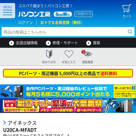
コスパで選ぼう！パソコン工房！
MENU
ご利用ガイド
カート
ログイン
おトクな会員登録（無料）
全国店舗情報
修理・サポート
買取
1
初めての方
お気に入り
閲覧履歴
PCパーツ・周辺機器 5,000円以上の商品で
送料無料
アイネックス
U20CA-MFADT
極小USB Type-Cホストアダプタ C - A