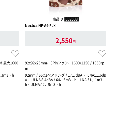
商品ID
662503
Noctua NF-A9 FLX
アイネックス 
2,550
円
WM 最大1600
92x92x25mm、3Pinファン、1600/1250 / 1050rp
薄型PWMフ
m
4.3m3・h
92mm / SSO2ベアリング / 17.1 dBA ・ LNA:11.6dB
92mm / Hy
A・ ULNA:8.4dBA / 64、6m3・h・LNA:51、1m3・
h・ULNA:42、9m3・h