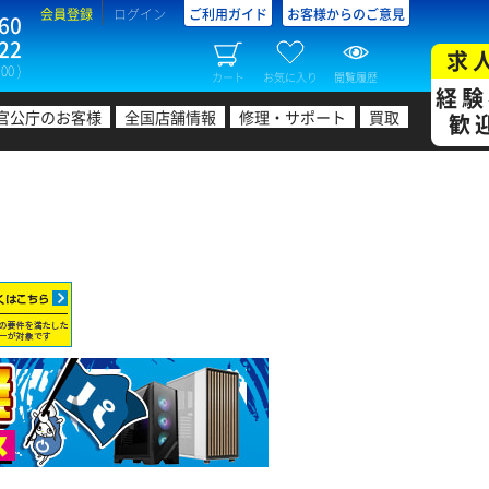
会員登録
ログイン
ご利用ガイド
お客様からのご意見
60
22
求
00 )
カート
お気に入り
閲覧履歴
経験
官公庁のお客様
全国店舗情報
修理・サポート
買取
歓