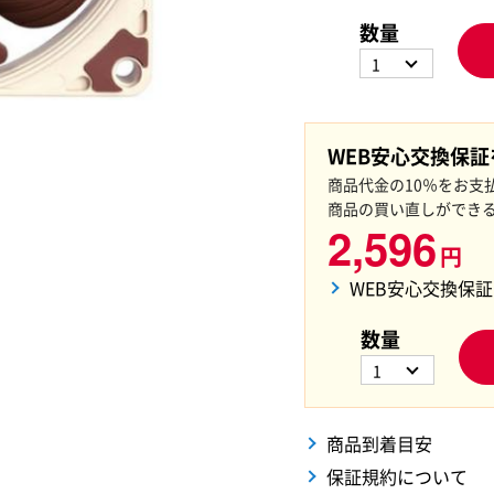
数量
1
WEB安心交換保
商品代金の10％をお支
商品の買い直しができ
2,596
円
WEB安心交換保
数量
1
商品到着目安
保証規約について