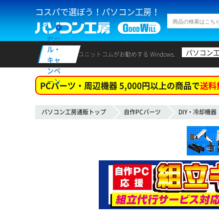
コスパで選ぼう！パソコン工房！
セー
ル・
パソコン
ユニットコムがお勧めする Windows.
キャ
ンペ
ーン
PCパーツ・周辺機器 5,000円以上の商品で
送料
パソコン工房通販トップ
自作PCパーツ
DIY・冷却機器