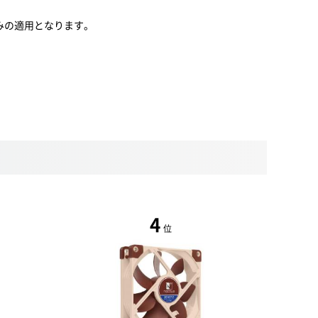
みの適用となります。
4
位