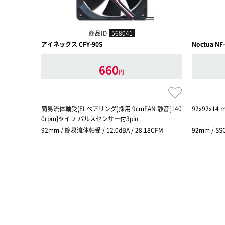
商品ID
568041
アイネックス CFY-90S
Noctua NF
660
円
簡易流体軸受(ELベアリング)採用 9cmFAN 静音[140
92x92x
0rpm]タイプ パルスセンサー付3pin
92mm / 簡易流体軸受 / 12.0dBA / 28.18CFM
92mm / SS