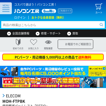
コスパで選ぼう！パソコン工房！
MENU
ご利用ガイド
カート
ログイン
おトクな会員登録（無料）
全国店舗情報
修理・サポート
買取
お電話でのご相談窓口
初めての方
お気に入り
閲覧履歴
PCパーツ・周辺機器 5,000円以上の商品で
送料無料
ELECOM
MOH-FTPBK
疲労軽減パームレスト「FITTIO」