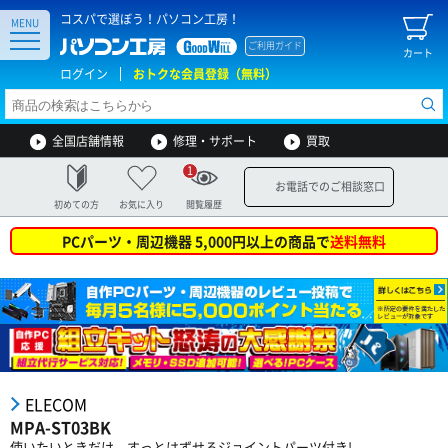
コスパで選ぼう！パソコン工房！
MENU
ご利用ガイド
カート
ログイン
おトクな会員登録（無料）
全国店舗情報
修理・サポート
買取
1
お電話でのご相談窓口
初めての方
お気に入り
閲覧履歴
PCパーツ・周辺機器 5,000円以上の商品で
送料無料
ELECOM
MPA-ST03BK
使いたいときだけ、すっとはずせるジョイントパーツ付き!