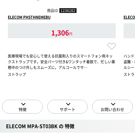
商品ID
1236282
ELECOM PHSTHNEMEBU
ELECO
1,306
円
医療現場でも安心して使える抗菌剤入りのスマートフォン用ネッ
ハンド
クストラップです。安全パーツ付き&ワンタッチ着脱で、忙しい業
盗難・
務中のつけ外しもスムーズに。アルコールでサ…
ルシー
ストラップ
ストラ
特徴
サポート
お問い合わせ
ELECOM MPA-ST03BK の 特徴