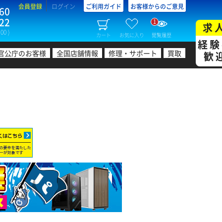
会員登録
ログイン
ご利用ガイド
お客様からのご意見
60
22
1
求
00 )
カート
お気に入り
閲覧履歴
経験
官公庁のお客様
全国店舗情報
修理・サポート
買取
歓