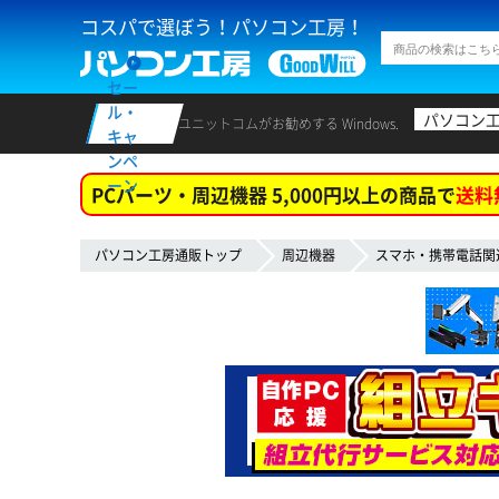
コスパで選ぼう！パソコン工房！
セー
ル・
パソコン
ユニットコムがお勧めする Windows.
キャ
ンペ
ーン
PCパーツ・周辺機器 5,000円以上の商品で
送料
パソコン工房通販トップ
周辺機器
スマホ・携帯電話関