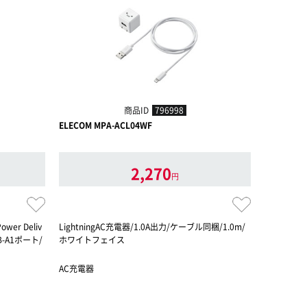
商品ID
796998
ELECOM MPA-ACL04WF
ELECOM M
2,270
円
er Deliv
LightningAC充電器/1.0A出力/ケーブル同梱/1.0m/
スマートフ
B-A1ポート/
ホワイトフェイス
ス1ポート/
AC充電器
AC充電器