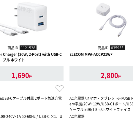
商品ID
1121528
商品ID
835953
r Charger (20W, 2-Port) with USB-C
ELECOM MPA-ACCP21WF
 ケーブル ホワイト
1,690
2,800
円
円
-C&USB-Cケーブル付属 2ポート急速充電
AC充電器/スマホ・タブレット用/USB Pow
ery準拠/20W+12W/USB-C1ポート/US
ケーブル同梱/1.5m/ホワイトフェイス
00-240V~1A 50-60Hz / USB-C ×1、U
AC充電器