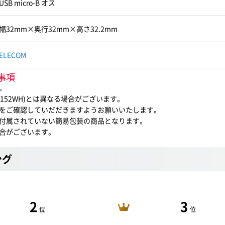
USB micro-B オス
幅32mm×奥行32mm×高さ32.2mm
ELECOM
意事項
。
C152WH)とは異なる場合がございます。
をご確認していだだきますようお願いいたします。
付属されていない簡易包装の商品となります。
合がございます。
ング
2
3
位
位