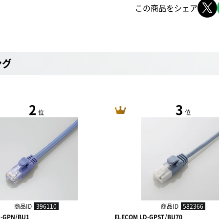
この商品をシェア
ング
2
3
位
位
商品ID
396110
商品ID
582366
D-GPN/BU1
ELECOM LD-GPST/BU70