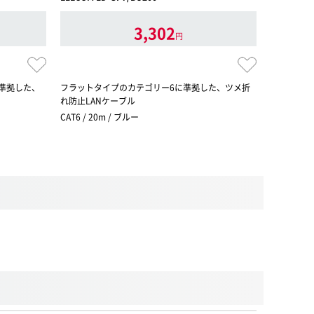
3,302
円
準拠した、
フラットタイプのカテゴリー6に準拠した、ツメ折
EU RoH
れ防止LANケーブル
ル 10m/
CAT6 / 20m / ブルー
CAT6 / 1