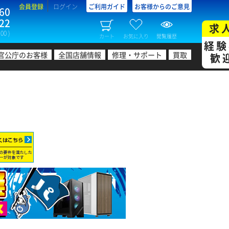
会員登録
ログイン
ご利用ガイド
お客様からのご意見
60
22
求
00 )
カート
お気に入り
閲覧履歴
経験
官公庁のお客様
全国店舗情報
修理・サポート
買取
歓