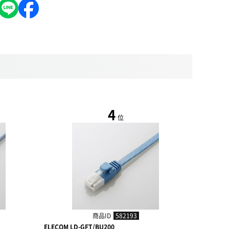
4
位
商品ID
582193
ELECOM LD-GFT/BU200
ELECOM L