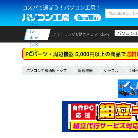
コスパで選ぼう！パソコン工房！
セー
ル・
パソコン
ユニットコムがお勧めする Windows.
キャ
ンペ
ーン
PCパーツ・周辺機器 5,000円以上の商品で
送料
パソコン工房通販トップ
周辺機器
ケーブル
LA