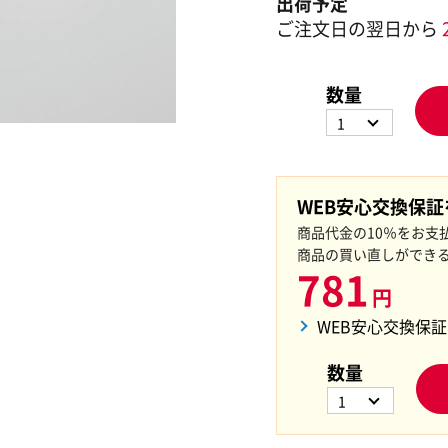
出荷予定
ご注文日の翌日から
数量
1
WEB安心交換保
商品代金の10％をお支
商品の買い直しができ
781
円
WEB安心交換保
数量
1