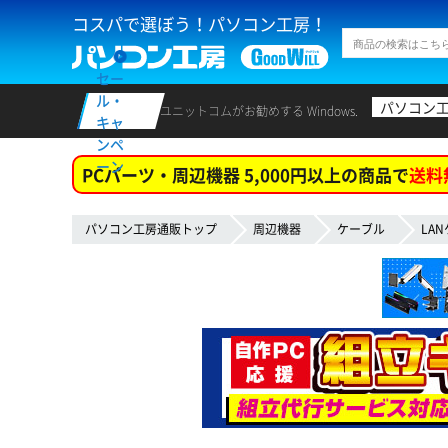
コスパで選ぼう！パソコン工房！
セー
ル・
パソコン
ユニットコムがお勧めする Windows.
キャ
ンペ
ーン
PCパーツ・周辺機器 5,000円以上の商品で
送料
パソコン工房通販トップ
周辺機器
ケーブル
LA