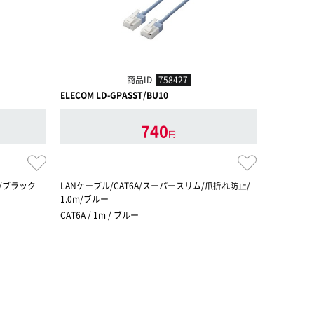
商品ID
758427
ELECOM LD-GPASST/BU10
ELECOM L
740
円
m/ブラック
LANケーブル/CAT6A/スーパースリム/爪折れ防止/
LANケーブ
1.0m/ブルー
0.5m/ブル
CAT6A / 1m / ブルー
CAT6A / 