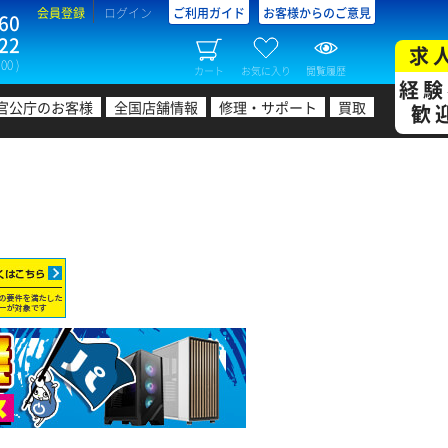
会員登録
ログイン
ご利用ガイド
お客様からのご意見
60
22
求
00 )
カート
お気に入り
閲覧履歴
経験
官公庁のお客様
全国店舗情報
修理・サポート
買取
歓