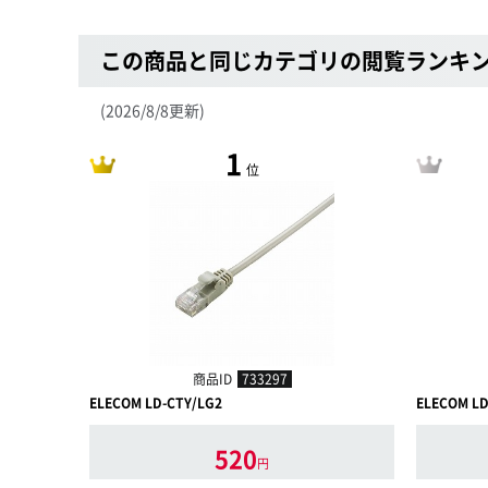
この商品と同じカテゴリの閲覧ランキ
(2026/8/8更新)
1
位
商品ID
733297
ELECOM LD-CTY/LG2
ELECOM L
520
円