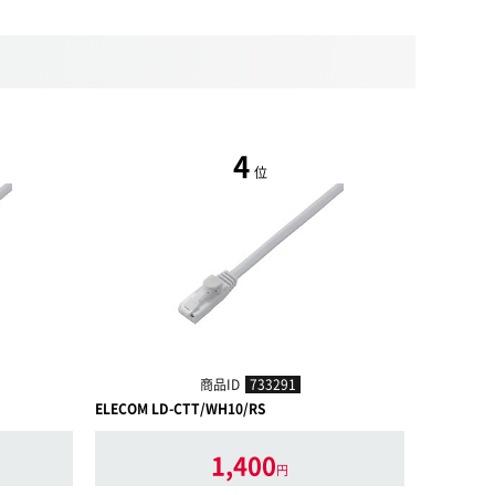
4
位
商品ID
733291
ELECOM LD-CTT/WH10/RS
ELECOM L
1,400
円