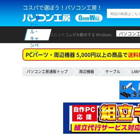
コスパで選ぼう！パソコン工房！
セー
ル・
パソコン
ユニットコムがお勧めする Windows.
キャ
ンペ
ーン
PCパーツ・周辺機器 5,000円以上の商品で
送料
パソコン工房通販トップ
周辺機器
ケーブル
LA