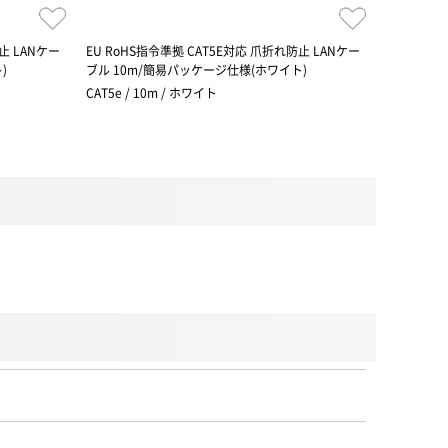
止 LANケー
EU RoHS指令準拠 CAT5E対応 爪折れ防止 LANケー
RoHS対応
)
ブル 10m/簡易パッケージ仕様(ホワイト)
ッケージ
CAT5e / 10m / ホワイト
CAT5e / 