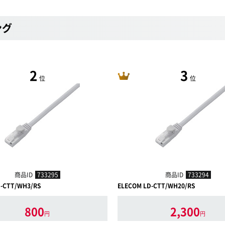
ング
2
3
位
位
商品ID
733295
商品ID
733294
D-CTT/WH3/RS
ELECOM LD-CTT/WH20/RS
800
2,300
円
円