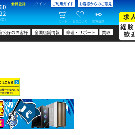
会員登録
ログイン
ご利用ガイド
お客様からのご意見
60
22
求
00 )
カート
お気に入り
閲覧履歴
経験
官公庁のお客様
全国店舗情報
修理・サポート
買取
歓