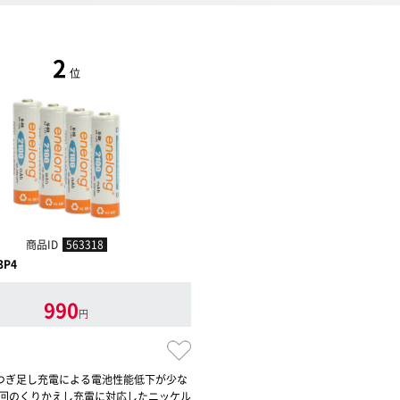
2
位
商品ID
563318
3P4
990
円
つぎ足し充電による電池性能低下が少な
00回のくりかえし充電に対応したニッケル