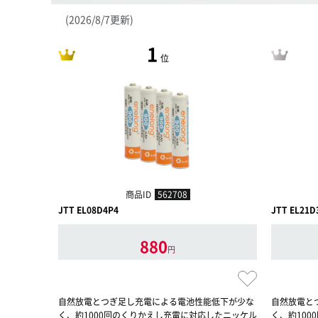
(2026/8/7更新)
1
位
商品ID
562708
JTT EL08D4P4
JTT EL21D
880
円
自然放電とつぎ足し充電による電池性能低下が少な
自然放電と
く、約1000回のくりかえし充電に対応したニッケル
く、約10