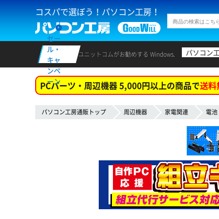
コスパで選ぼう！パソコン工房！
セー
ル・
パソコン
ユニットコムがお勧めする Windows.
キャ
ンペ
ーン
PCパーツ・周辺機器 5,000円以上の商品で
送料
パソコン工房通販トップ
周辺機器
家電関連
電池