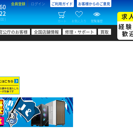
会員登録
ログイン
ご利用ガイド
お客様からのご意見
60
22
求
00 )
カート
お気に入り
閲覧履歴
経験
官公庁のお客様
全国店舗情報
修理・サポート
買取
歓