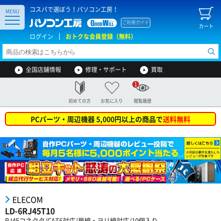
コスパで選ぼう！パソコン工房！
MENU
ご利用ガイド
カート
ログイン
おトクな会員登録（無料）
全国店舗情報
修理・サポート
買取
1
初めての方
お気に入り
閲覧履歴
PCパーツ・周辺機器 5,000円以上の商品で
送料無料
ELECOM
LD-6RJ45T10
RJ45コネクタ/CAT6対応/単線・ヨリ線対応/10個入り