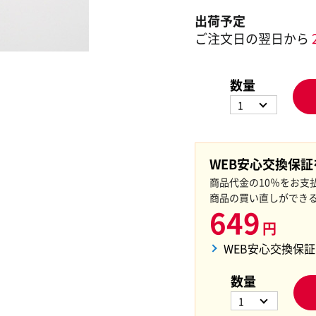
出荷予定
ご注文日の翌日から
数量
1
WEB安心交換保
商品代金の10％をお支
商品の買い直しができ
649
円
WEB安心交換保
数量
1