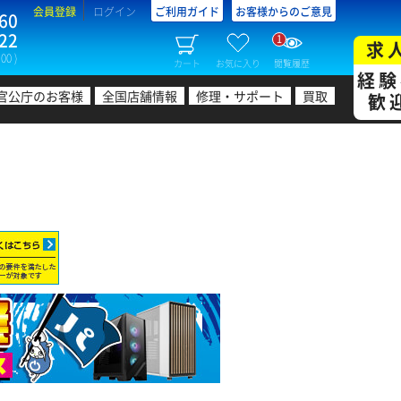
会員登録
ログイン
ご利用ガイド
お客様からのご意見
60
22
1
求
00 )
カート
お気に入り
閲覧履歴
経験
官公庁のお客様
全国店舗情報
修理・サポート
買取
歓