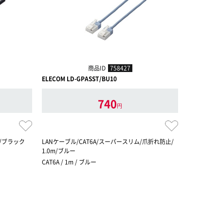
商品ID
758427
ELECOM LD-GPASST/BU10
ELECOM L
740
円
m/ブラック
LANケーブル/CAT6A/スーパースリム/爪折れ防止/
LANケーブ
1.0m/ブルー
0.5m/ブル
CAT6A / 1m / ブルー
CAT6A / 