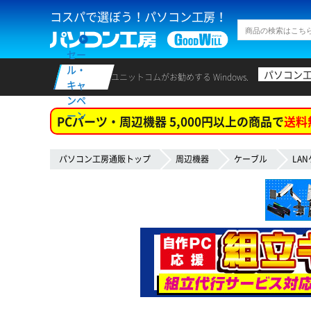
コスパで選ぼう！パソコン工房！
セー
ル・
パソコン
ユニットコムがお勧めする Windows.
キャ
ンペ
ーン
PCパーツ・周辺機器 5,000円以上の商品で
送料
パソコン工房通販トップ
周辺機器
ケーブル
LA