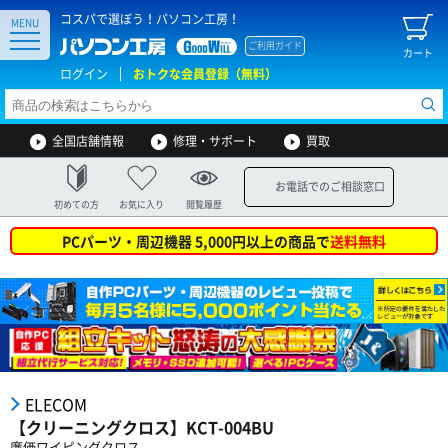
コスパで選ぼう！パソコン工房！
MENU
ご利用ガイド
カート
ログイン
おトクな会員登録（無料）
全国店舗情報
修理・サポート
買取
お電話でのご相談窓口
初めての方
お気に入り
閲覧履歴
PCパーツ・周辺機器 5,000円以上の商品で
送料無料
ELECOM
【クリーニングクロス】KCT-004BU
廉価ワイピングクロス