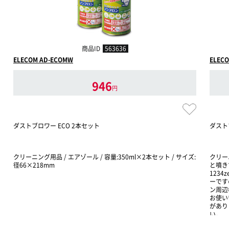
商品ID
563636
ELECOM AD-ECOMW
ELECO
946
円
ダストブロワー ECO 2本セット
ダスト
クリーニング用品 / エアゾール / 容量:350ml×2本セット / サイズ:
クリー
径66×218mm
と噴き
123
ーです
ン周辺
お使い
があり
い。