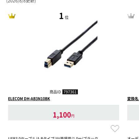
(2026/8/8更新)
1
位
商品ID
797361
ELECOM DH-AB3N10BK
変換名人
1,100
円
USB3.0ケーブル/A-Bタイプ/AV売場用/1.0m/ブラック
オーディ