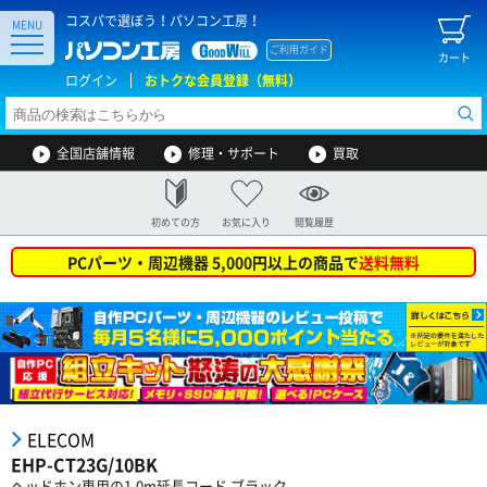
コスパで選ぼう！パソコン工房！
MENU
ご利用ガイド
カート
ログイン
おトクな会員登録（無料）
全国店舗情報
修理・サポート
買取
初めての方
お気に入り
閲覧履歴
PCパーツ・周辺機器 5,000円以上の商品で
送料無料
ELECOM
EHP-CT23G/10BK
ヘッドホン専用の1.0m延長コード ブラック