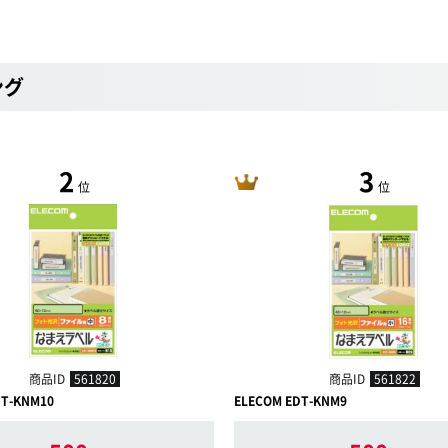
ング
2
3
位
位
商品ID
561820
商品ID
561822
DT-KNM10
ELECOM EDT-KNM9