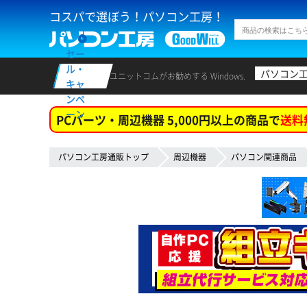
コスパで選ぼう！パソコン工房！
セー
ル・
パソコン
ユニットコムがお勧めする Windows.
キャ
ンペ
ーン
PCパーツ・周辺機器 5,000円以上の商品で
送料
パソコン工房通販トップ
周辺機器
パソコン関連商品