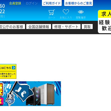
会員登録
ログイン
ご利用ガイド
お客様からのご意見
60
22
求
00 )
カート
お気に入り
閲覧履歴
経験
官公庁のお客様
全国店舗情報
修理・サポート
買取
歓