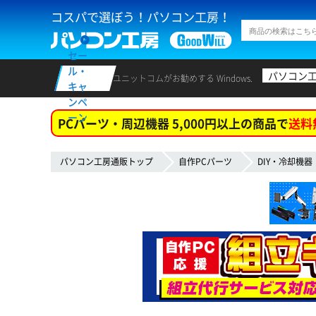
コスパで選ぼう！パソコン工房！
セー
ル・
パソコン
ユニットコムがお勧めする Windows.
キャ
ンペ
ーン
PCパーツ・周辺機器 5,000円以上の商品で
送料
パソコン工房通販トップ
自作PCパーツ
DIY・冷却機器