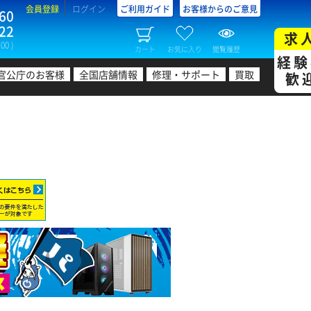
会員登録
ログイン
ご利用ガイド
お客様からのご意見
60
22
求
00 )
カート
お気に入り
閲覧履歴
経験
官公庁のお客様
全国店舗情報
修理・サポート
買取
歓