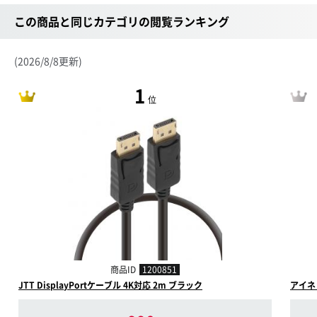
この商品と同じカテゴリの閲覧ランキング
(2026/8/8更新)
1
位
商品ID
1200851
JTT DisplayPortケーブル 4K対応 2m ブラック
アイネッ