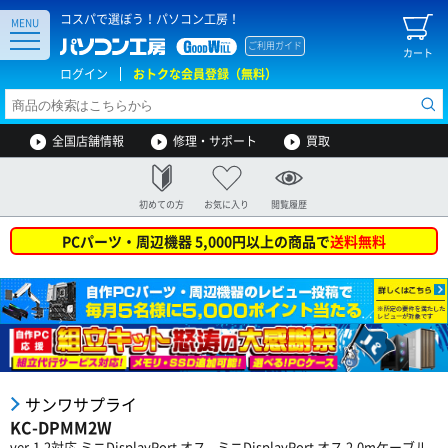
コスパで選ぼう！パソコン工房！
MENU
ご利用ガイド
カート
ログイン
おトクな会員登録（無料）
全国店舗情報
修理・サポート
買取
初めての方
お気に入り
閲覧履歴
PCパーツ・周辺機器 5,000円以上の商品で
送料無料
サンワサプライ
KC-DPMM2W
ver.1.2対応 ミニDisplayPort オス - ミニDisplayPort オス 2.0mケーブル